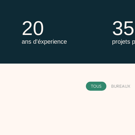
20
35
ans d'éxperience
projets 
TOUS
BUREAUX
TOCA
Ouverture 2026