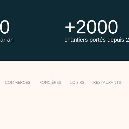
0
+2000
par an
chantiers portés depuis 
COMMERCES
FONCIÈRES
LOISIRS
RESTAURANTS
Leroy Merlin
Locaux Sociaux - 2025